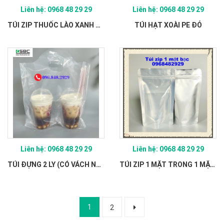
Liên hệ: 0968 48 29 29
Liên hệ: 0968 48 29 29
TÚI ZIP THUỐC LÀO XANH KHÔNG IN
TÚI HẠT XOÀI PE ĐỎ
Liên hệ: 0968 48 29 29
Liên hệ: 0968 48 29 29
TÚI ĐỰNG 2 LY (CÓ VÁCH NGĂN)
TÚI ZIP 1 MẶT TRONG 1 MẶT BẠC ĐÁY ĐỨNG (ZIP GHÉP) ĐỦ SIZE
1
2