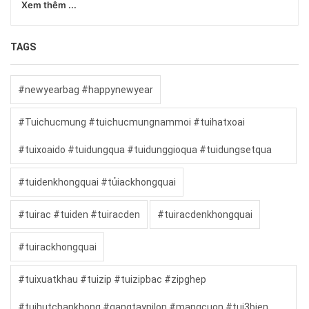
Xem thêm ...
TAGS
#newyearbag #happynewyear
#Tuichucmung #tuichucmungnammoi #tuihatxoai
#tuixoaido #tuidungqua #tuidunggioqua #tuidungsetqua
#tuidenkhongquai #tủiackhongquai
#tuirac #tuiden #tuiracden
#tuiracdenkhongquai
#tuirackhongquai
#tuixuatkhau #tuizip #tuizipbac #zipghep
#tuihutchankhong #gangtaynilon #mangcuon #tui3bien