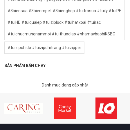
#3biensua #3bienmpet #3bienghep #tuitrasua #tuily #tuiPE
#tuiHD #tuiquaiep #tuiziplock #tuihatxoai #tuirac
#tuichucmungnammoi #tuithuoclao #nhamaybaobiKSBC
#tuizipchido #tuizipchitrang #tuizipper
SẢN PHẨM BÁN CHẠY
Danh mục đang cập nhật