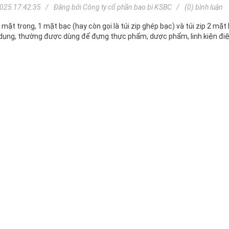
025 17:42:35
Đăng bởi
Công ty cổ phần bao bì KSBC
(0) bình luận
1 mặt trong, 1 mặt bạc (hay còn gọi là túi zip ghép bạc) và túi zip 2 mặt b
dụng, thường được dùng để đựng thực phẩm, dược phẩm, linh kiện điện