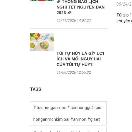
🎉 THÔNG BÁO LỊCH
06/24/2
NGHỈ TẾT NGUYÊN ĐÁN
2026 🎉
Túi zip 
chuyên 
02/11/2026 14:07:27
TÚI TỰ HỦY LÀ GÌ? LỢI
ÍCH VÀ MỐI NGUY HẠI
CỦA TÚI TỰ HỦY?
01/06/2026 12:55:32
TAGS
#tuichonganmon #tuichonggi #tuic
honganmonkimloai #anmon #giset