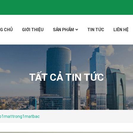
G CHỦ
GIỚI THIỆU
SẢN PHẨM
TIN TỨC
LIÊN HỆ
TẤT CẢ TIN TỨC
ip1mattrong1matbac