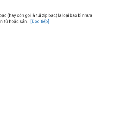
ạc (hay còn gọi là túi zip bạc) là loại bao bì nhựa
 tử hoặc sản...
[Đọc tiếp]