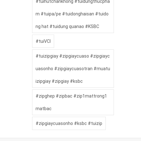
#tuihutchankhong #tuidungthucpha
m #tuipa/pe #tuidonghaisan #tuido
ng hat #tuidung quanao #KSBC
#tuiVCI
#tuizipgiay #zipgiaycuaso #zipgiayc
uasonho #zipgiaycuasotran #muatu
izipgiay #zipgiay #ksbc
#zipghep #zipbac #zip1mattrong1
matbac
#zipgiaycuasonho #ksbc #tuizip