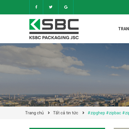
TRAN
Trang chủ
Tất cả tin tức
#zipghep #zipbac #z