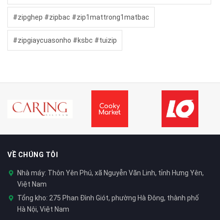
#zipghep #zipbac #zip1mattrong1matbac
#zipgiaycuasonho #ksbc #tuizip
VỀ CHÚNG TÔI
Nhà máy: Thôn Yên Phú, xã Nguyễn Văn Linh, tỉnh Hưng Yên,
Việt Nam
Tổng kho: 275 Phan Đình Giót, phường Hà Đông, thành phố
Hà Nội, Việt Nam