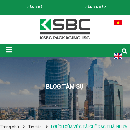
ĐĂNG KÝ
ĐĂNG NHẬP
BLOG TÂM SỰ
Trang chủ
Tin tức
LỢI ÍCH CỦA VIỆC TÁI CHẾ RÁC THẢI NHỰA