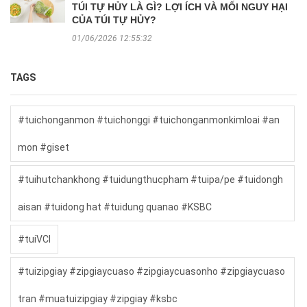
TÚI TỰ HỦY LÀ GÌ? LỢI ÍCH VÀ MỐI NGUY HẠI
CỦA TÚI TỰ HỦY?
01/06/2026 12:55:32
TAGS
#tuichonganmon #tuichonggi #tuichonganmonkimloai #an
mon #giset
#tuihutchankhong #tuidungthucpham #tuipa/pe #tuidongh
aisan #tuidong hat #tuidung quanao #KSBC
#tuiVCI
#tuizipgiay #zipgiaycuaso #zipgiaycuasonho #zipgiaycuaso
tran #muatuizipgiay #zipgiay #ksbc